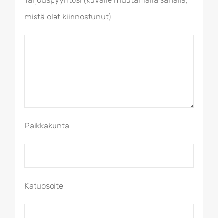
Tarjouspyyntösi (kuvaile muutamalla sanalla,
mistä olet kiinnostunut)
Paikkakunta
Katuosoite