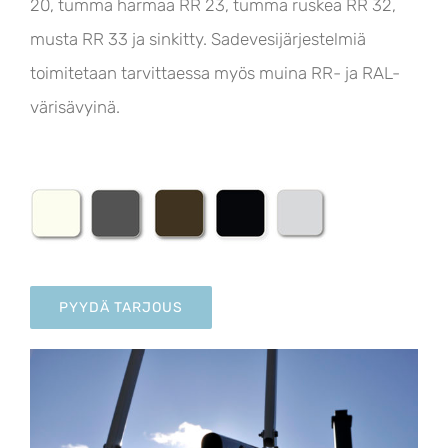
20, tumma harmaa RR 23, tumma ruskea RR 32,
musta RR 33 ja sinkitty. Sadevesijärjestelmiä
toimitetaan tarvittaessa myös muina RR- ja RAL-
värisävyinä.
PYYDÄ TARJOUS