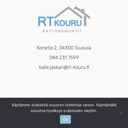
Konetie 2, 04300 Tuusula
044 231 7599
kalle.jaskari@rt-kouru.fi
Käytämme evästeitä sivuston toimintaa varten. Käyttämällä
sivustoa hyväksyt evästeiden käytön.
©
2026 |
RT-Kouru
| Kaikki oikeudet pidätetään
Ok